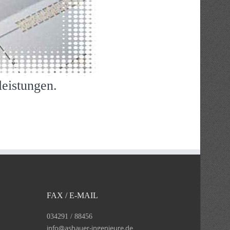
leistungen.
FAX / E-MAIL
034291 / 88456
info@ashauer-ingenieure.de