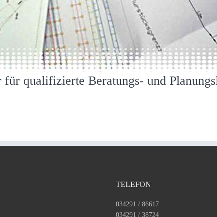
r für qualifizierte Beratungs- und Planungs
TELEFON
034291 / 86617
034291 / 38724